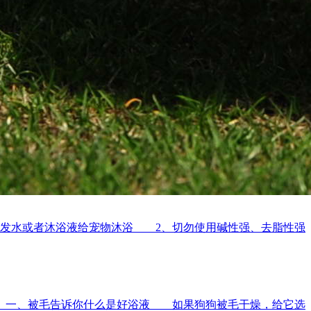
发水或者沐浴液给宠物沐浴 2、切勿使用碱性强、去脂性强
 一、被毛告诉你什么是好浴液 如果狗狗被毛干燥，给它选