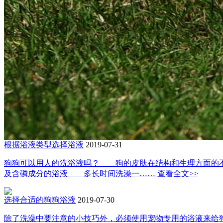
根据浴液类型选择浴液
2019-07-31
狗狗可以用人的洗浴液吗？ 狗的皮肤在结构和生理方面的
及含磷成分的浴液 多长时间洗澡一……
查看全文>>
选择合适的狗狗浴液
2019-07-30
除了洗澡中要注意的小技巧外，必须使用宠物专用的浴液来