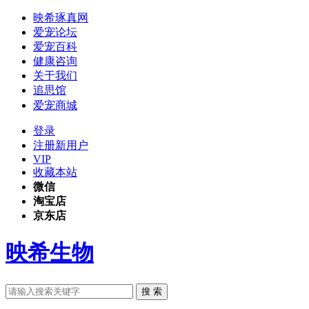
映希琢真网
爱宠论坛
爱宠百科
健康咨询
关于我们
追思馆
爱宠商城
登录
注册新用户
VIP
收藏本站
微信
淘宝店
京东店
映希生物